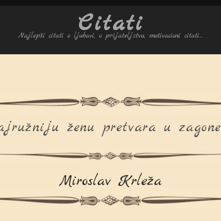
Citati
Najlepši citati o ljubavi, o prijateljstvu, motivacioni citati…
jružniju ženu pretvara u zagone
Miroslav Krleža