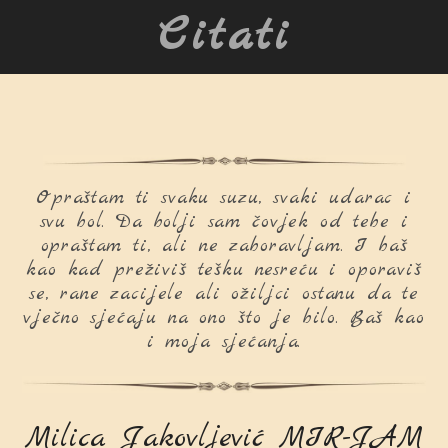
Citati
Opraštam ti svaku suzu, svaki udarac i
svu bol. Da bolji sam čovjek od tebe i
opraštam ti, ali ne zaboravljam. I baš
kao kad preživiš tešku nesreću i oporaviš
se, rane zacijele ali ožiljci ostanu da te
vječno sjećaju na ono što je bilo. Baš kao
i moja sjećanja.
Milica Jakovljević MIR-JAM