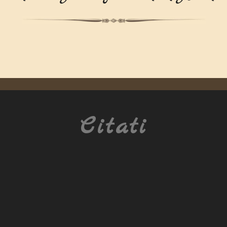
Citati