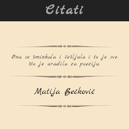
Citati
Ona se šminkala i češljala i to je sve
što je uradila za poeziju.
Matija Bećković