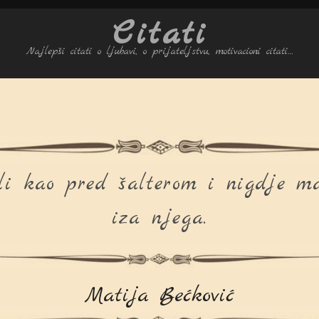
Citati
Najlepši citati o ljubavi, o prijateljstvu, motivacioni citati…
i kao pred šalterom i nigdje ma
iza njega.
Matija Bećković