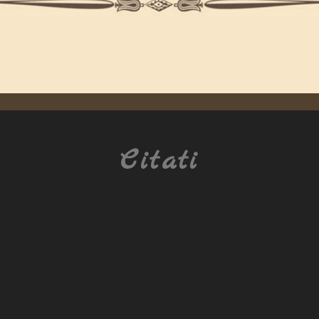
Citati