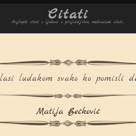
Citati
Najlepši citati o ljubavi, o prijateljstvu, motivacioni citati…
lasi ludakom svako ko pomisli da 
Matija Bećković