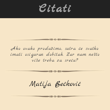
Citati
Ako ovako produžimo, sutra će svatko
imati osiguran dobitak. Zar nam nešto
više treba za sreću?
Matija Bećković