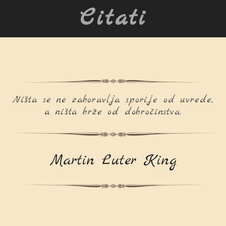
Citati
Ništa se ne zaboravlja sporije od uvrede,
a ništa brže od dobročinstva.
Martin Luter King