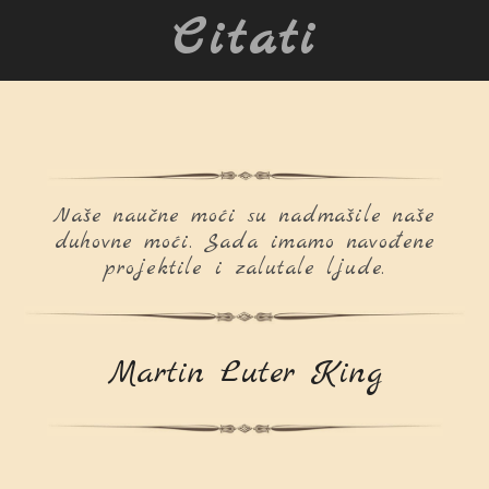
Citati
Naše naučne moći su nadmašile naše
duhovne moći. Sada imamo navođene
projektile i zalutale ljude.
Martin Luter King