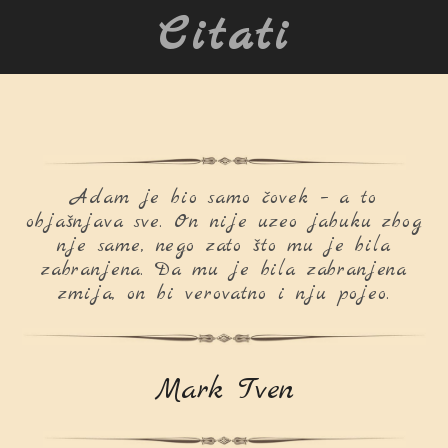
Citati
Adam je bio samo čovek – a to
objašnjava sve. On nije uzeo jabuku zbog
nje same, nego zato što mu je bila
zabranjena. Da mu je bila zabranjena
zmija, on bi verovatno i nju pojeo.
Mark Tven