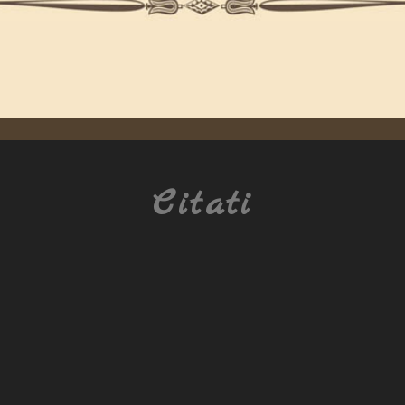
Citati