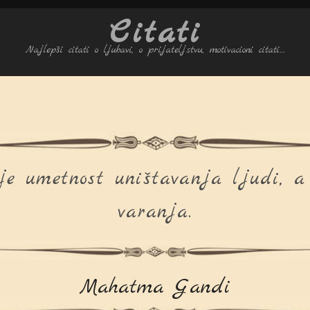
Citati
Najlepši citati o ljubavi, o prijateljstvu, motivacioni citati…
e umetnost uništavanja ljudi, a
varanja.
Mahatma Gandi