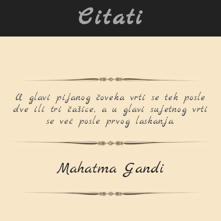
Citati
U glavi pijanog čoveka vrti se tek posle
dve ili tri čašice, a u glavi sujetnog vrti
se već posle prvog laskanja.
Mahatma Gandi