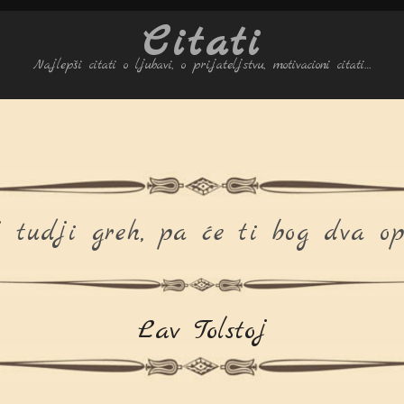
Citati
Najlepši citati o ljubavi, o prijateljstvu, motivacioni citati…
 tudji greh, pa će ti bog dva opr
Lav Tolstoj