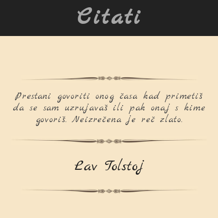
Citati
Prestani govoriti onog časa kad primetiš
da se sam uzrujavaš ili pak onaj s kime
govoriš. Neizrečena je reč zlato.
Lav Tolstoj