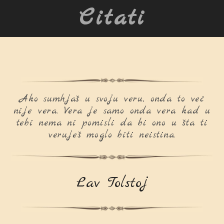
Citati
Ako sumhjaš u svoju veru, onda to već
nije vera. Vera je samo onda vera kad u
tebi nema ni pomisli da bi ono u šta ti
veruješ moglo biti neistina.
Lav Tolstoj