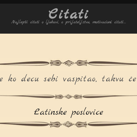
Citati
Najlepši citati o ljubavi, o prijateljstvu, motivacioni citati…
 ko decu sebi vaspitao, takvu će
Latinske poslovice