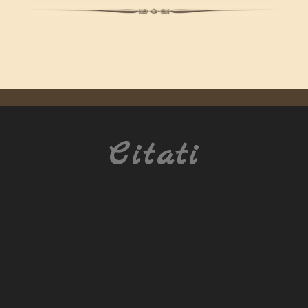
Citati