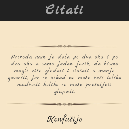
Citati
Priroda nam je dala po dva oka i po
dva uha a samo jedan jezik, da bismo
mogli više gledati i slušati a manje
govoriti, jer se nikad ne može reći toliko
mudrosti koliko se može prešutjeti
gluposti.
Konfučije