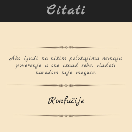
Citati
Ako ljudi na nižim položajima nemaju
poverenje u one iznad sebe, vladati
narodom nije moguće.
Konfučije