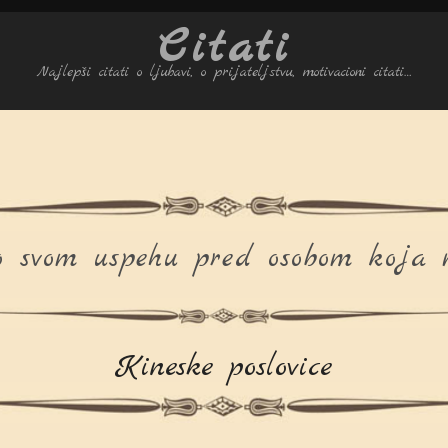
Citati
Najlepši citati o ljubavi, o prijateljstvu, motivacioni citati…
o svom uspehu pred osobom koja n
Kineske poslovice