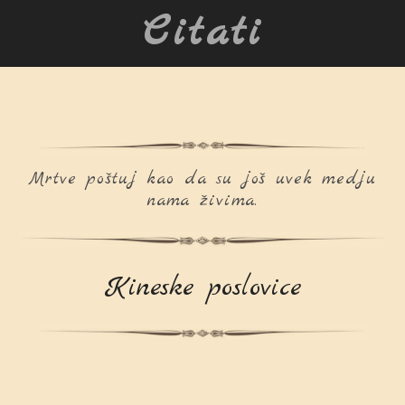
Citati
Mrtve poštuj kao da su još uvek medju
nama živima.
Kineske poslovice