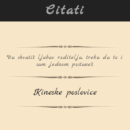
Citati
Da shvatiš ljubav roditelja, treba da to i
sam jednom postaneš.
Kineske poslovice