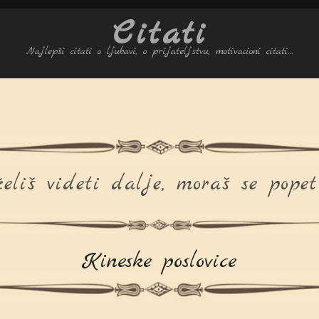
Citati
Najlepši citati o ljubavi, o prijateljstvu, motivacioni citati…
eliš videti dalje, moraš se popeti
Kineske poslovice