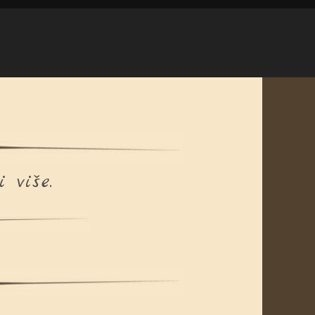
 više.