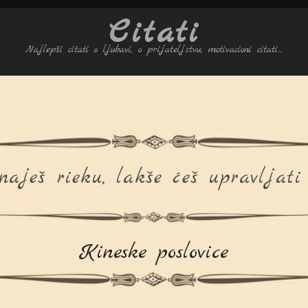
Citati
Najlepši citati o ljubavi, o prijateljstvu, motivacioni citati…
aješ rieku, lakše ćeš upravljat
Kineske poslovice