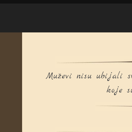
Muževi nisu ubijali 
koje s