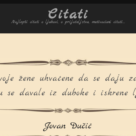
Citati
Najlepši citati o ljubavi, o prijateljstvu, motivacioni citati…
svoje žene uhvaćene da se daju za
u se davale iz duboke i iskrene l
Jovan Dučić