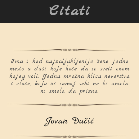
Citati
Ima i kod najzaljubljenije žene jedno
mesto u duši koje hoće da se sveti onom
kojeg voli. Jedna mračna klica neverstva
i zloće, koju ni samoj sebi ne bi umela
ni smela da prizna.
Jovan Dučić