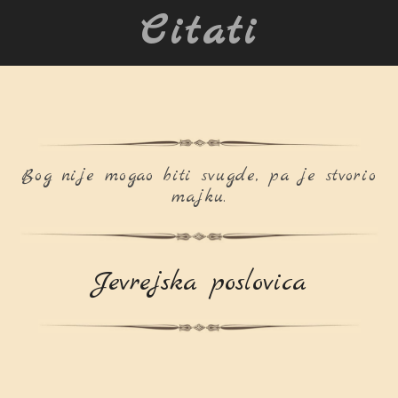
Citati
Bog nije mogao biti svugde, pa je stvorio
majku.
Jevrejska poslovica