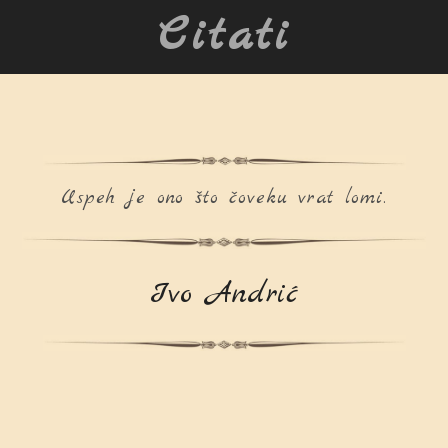
Citati
Uspeh je ono što čoveku vrat lomi.
Ivo Andrić