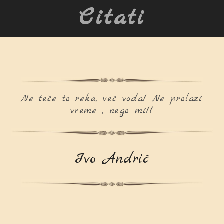
Citati
Ne teče to reka, već voda! Ne prolazi
vreme , nego mi!!
Ivo Andrić