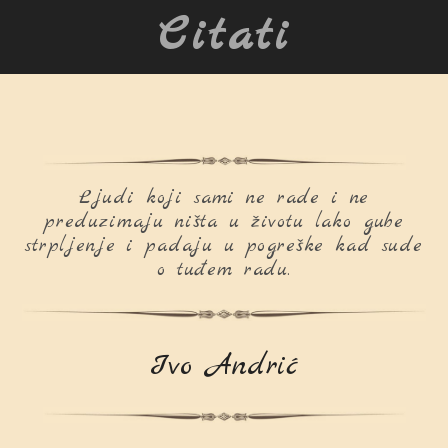
Citati
Ljudi koji sami ne rade i ne
preduzimaju ništa u životu lako gube
strpljenje i padaju u pogreške kad sude
o tuđem radu.
Ivo Andrić