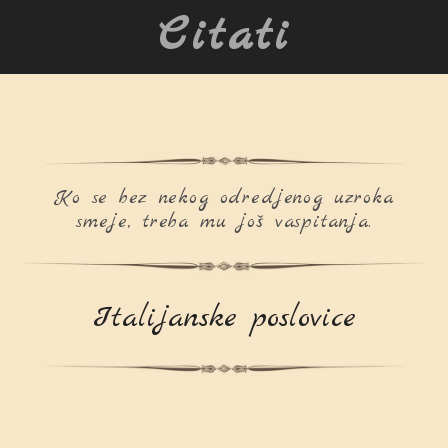
Citati
Ko se bez nekog odredjenog uzroka
smeje, treba mu još vaspitanja.
Italijanske poslovice