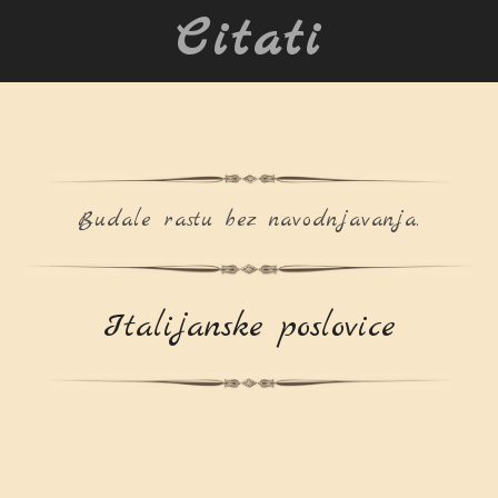
Citati
Budale rastu bez navodnjavanja.
Italijanske poslovice