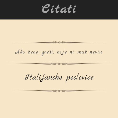
Citati
Ako žena greši, nije ni muž nevin.
Italijanske poslovice