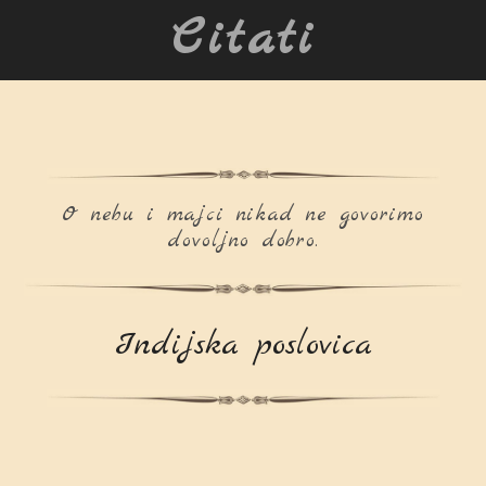
Citati
O nebu i majci nikad ne govorimo
dovoljno dobro.
Indijska poslovica