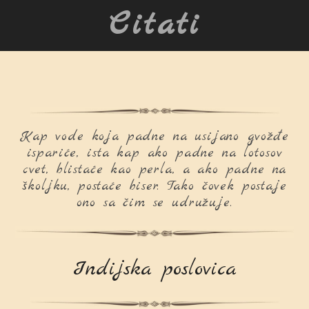
Citati
Kap vode koja padne na usijano gvožđe
ispariće, ista kap ako padne na lotosov
cvet, blistaće kao perla, a ako padne na
školjku, postaće biser. Tako čovek postaje
ono sa čim se udružuje.
Indijska poslovica