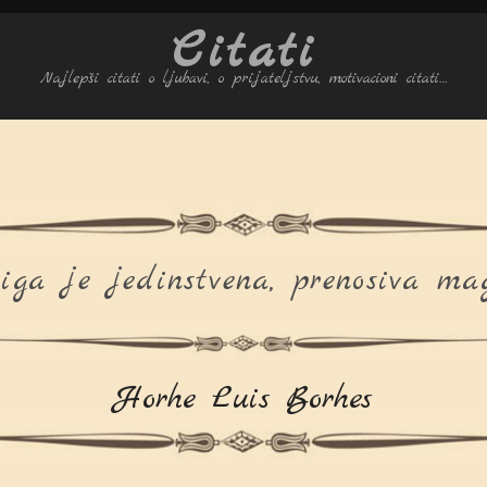
Citati
Najlepši citati o ljubavi, o prijateljstvu, motivacioni citati…
iga je jedinstvena, prenosiva mag
Horhe Luis Borhes