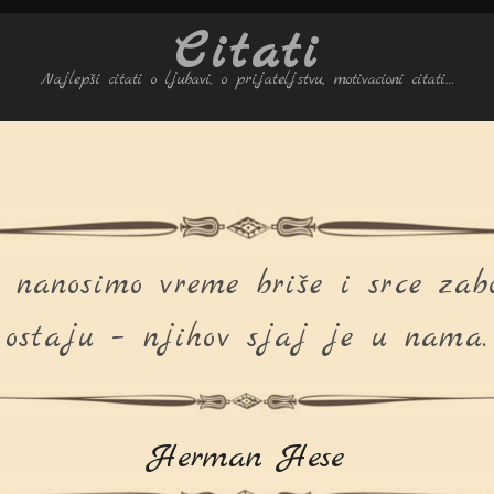
Citati
Najlepši citati o ljubavi, o prijateljstvu, motivacioni citati…
nanosimo vreme briše i srce zabor
ostaju – njihov sjaj je u nama.
Herman Hese