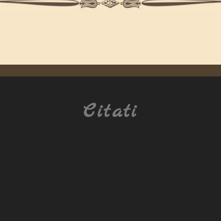
Citati