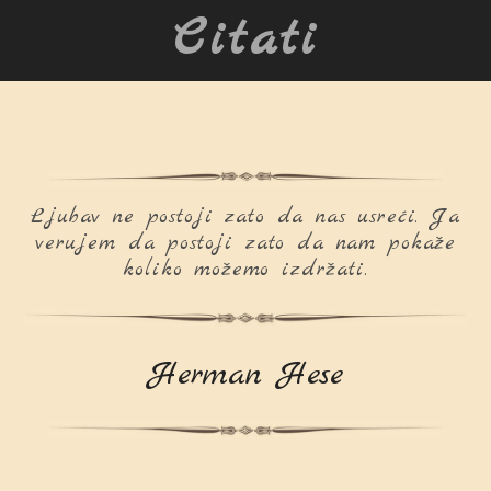
Citati
Ljubav ne postoji zato da nas usreći. Ja
verujem da postoji zato da nam pokaže
koliko možemo izdržati.
Herman Hese