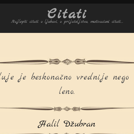
Citati
Najlepši citati o ljubavi, o prijateljstvu, motivacioni citati…
uje je beskonačno vrednije nego 
leno.
Halil Džubran