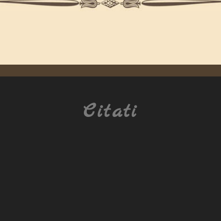
Citati