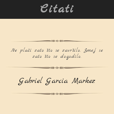
Citati
Ne plači zato što se završilo. Smej se
zato što se dogodilo.
Gabriel Garcia Markez