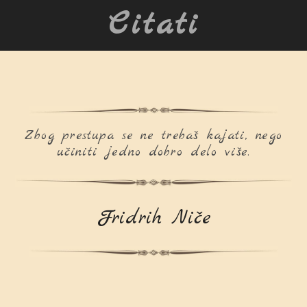
Citati
Zbog prestupa se ne trebaš kajati, nego
učiniti jedno dobro delo više.
Fridrih Niče