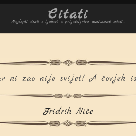
Citati
Najlepši citati o ljubavi, o prijateljstvu, motivacioni citati…
r ni zao nije svijet! A čovjek is
Fridrih Niče