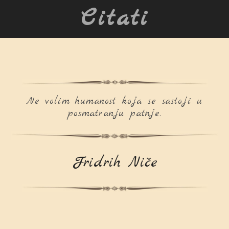
Citati
Ne volim humanost koja se sastoji u
posmatranju patnje.
Fridrih Niče