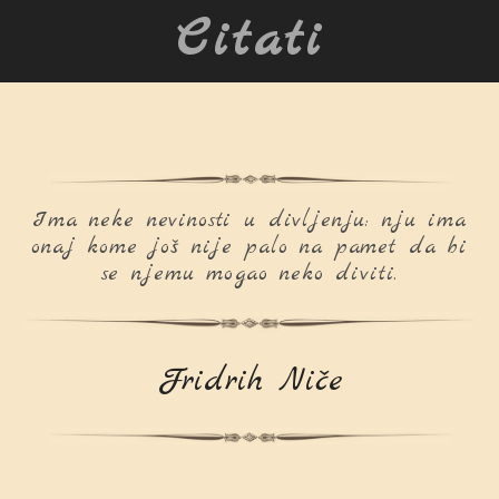
Citati
Ima neke nevinosti u divljenju: nju ima
onaj kome još nije palo na pamet da bi
se njemu mogao neko diviti.
Fridrih Niče