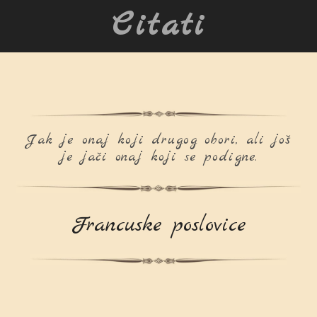
Citati
Jak je onaj koji drugog obori, ali još
je jači onaj koji se podigne.
Francuske poslovice