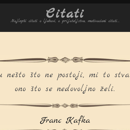
Citati
Najlepši citati o ljubavi, o prijateljstvu, motivacioni citati…
 nešto što ne postoji, mi to stv
ono što se nedovoljno želi.
Franc Kafka