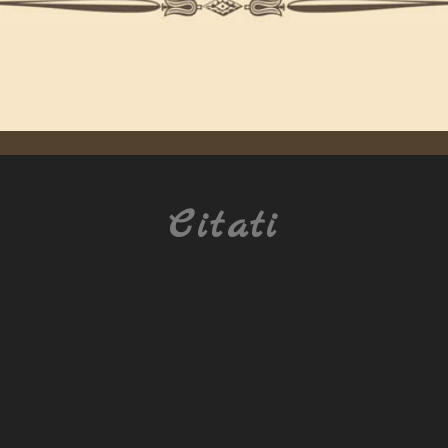
Citati