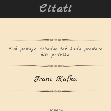
Citati
Duh postaje slobodan tek kada prestane
biti podrška.
Franc Kafka
Подели