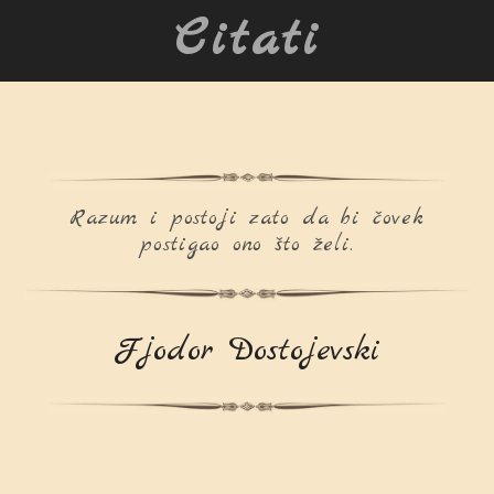
Citati
Razum i postoji zato da bi čovek
postigao ono što želi.
Fjodor Dostojevski