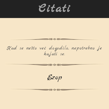
Citati
Kad se nešto već dogodilo, nepotrebno je
kajati se.
Ezop