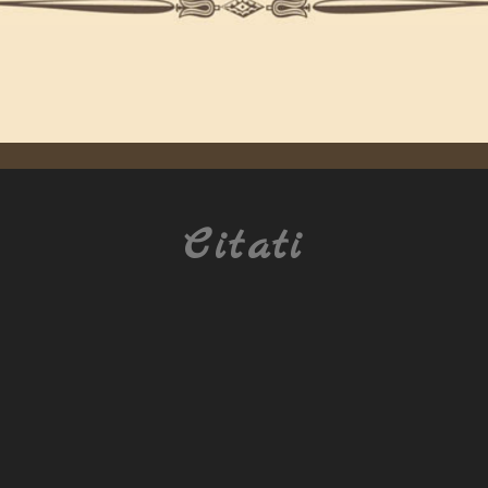
Citati