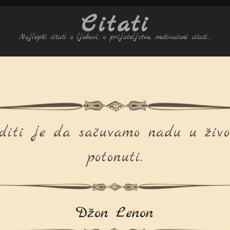
Citati
Najlepši citati o ljubavi, o prijateljstvu, motivacioni citati…
iti je da sačuvamo nadu u živo
potonuti.
Džon Lenon