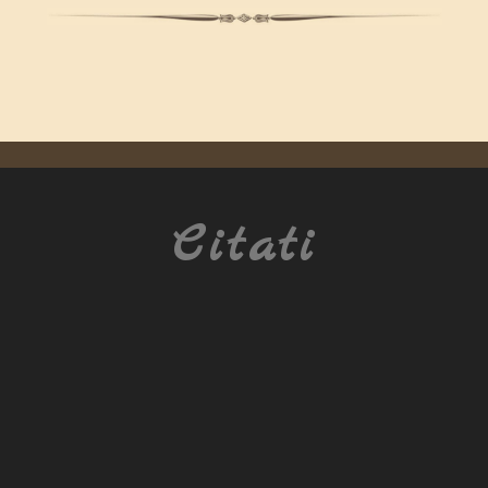
Citati