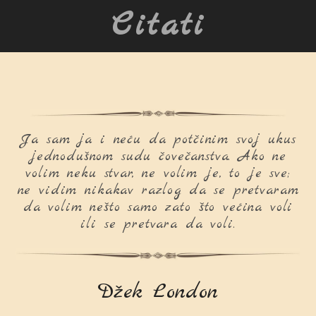
Citati
Ja sam ja i neću da potčinim svoj ukus
jednodušnom sudu čovečanstva. Ako ne
volim neku stvar, ne volim je, to je sve;
ne vidim nikakav razlog da se pretvaram
da volim nešto samo zato što većina voli
ili se pretvara da voli.
Džek London