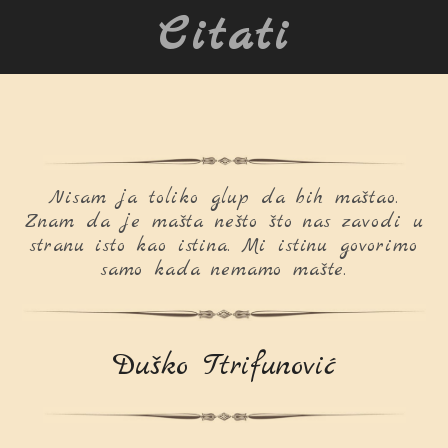
Citati
Nisam ja toliko glup da bih maštao.
Znam da je mašta nešto što nas zavodi u
stranu isto kao istina. Mi istinu govorimo
samo kada nemamo mašte.
Duško Ttrifunović